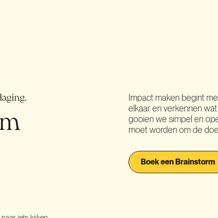
Impact maken begint me
daging.
elkaar en verkennen wa
rm
gooien we simpel en open 
moet worden om de doel
Boek een Brainstorm