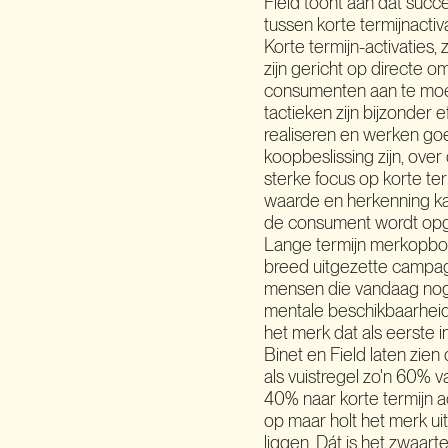
Field toont aan dat succ
tussen korte termijnact
Korte termijn-activaties,
zijn gericht op directe o
consumenten aan te moed
tactieken zijn bijzonder 
realiseren en werken go
koopbeslissing zijn, over
sterke focus op korte ter
waarde en herkenning k
de consument wordt op
Lange termijn merkopbo
breed uitgezette campag
mensen die vandaag nog 
mentale beschikbaarheid:
het merk dat als eerste 
Binet en Field laten zie
als vuistregel zo'n 60%
40% naar korte termijn ac
op maar holt het merk ui
liggen. Dát is het zwaa