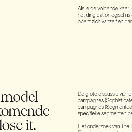
Als je de volgende keer i
het ding dat onlogisch is 
opent zich vanzelf en dan
De grote discussie van on
 model
campagnes (Sophisticated
campagnes (Segmented M
 komende
specifieke segmenten ben
ose it.
Het onderzoek van The Lo