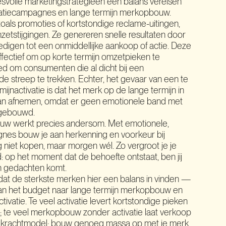
esvolle marketingstrategieën een balans vereisen
ivatiecampagnes en lange termijn merkopbouw.
 zoals promoties of kortstondige reclame-uitingen,
mzetstijgingen. Ze genereren snelle resultaten door
igen tot een onmiddellijke aankoop of actie. Deze
effectief om op korte termijn omzetpieken te
ed om consumenten die al dicht bij een
 de streep te trekken. Echter, het gevaar van een te
mijnactivatie is dat het merk op de lange termijn in
an afnemen, omdat er geen emotionele band met
gebouwd.
uw werkt precies andersom. Met emotionele,
nes bouw je aan herkenning en voorkeur bij
niet kopen, maar morgen wél. Zo vergroot je je
 op het moment dat de behoefte ontstaat, ben jij
in gedachten komt.
n dat de sterkste merken hier een balans in vinden —
 van het budget naar lange termijn merkopbouw en
tivatie. Te veel activatie levert kortstondige pieken
t; te veel merkopbouw zonder activatie laat verkoop
rtekrachtmodel: bouw genoeg massa op met je merk,